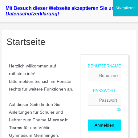
Zum
Mit Besuch dieser Webseite akzeptieren Sie unsere
Haup
Inhalt
Datenschutzerklärung
!
springen
Startseite
Herzlich willkommen auf
BENUTZERNAME
rothstein.info!
Bitte melden Sie sich im Fenster
rechts für weitere Funktionen an.
PASSWORT
Auf dieser Seite finden Sie
Anleitungen für Schüler und
Lehrer zum Thema
Microsoft
Teams
für das Vöhlin-
Gymnasium Memmingen.